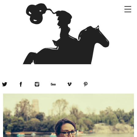
Twitter
Facebook
Instagram
500px
Vimeo
Pinterest