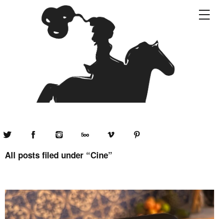
Twitter
Facebook
Instagram
500px
Vimeo
Pinterest
All posts filed under “
Cine
”