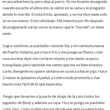
es una advertencia, pero deja al perro. Yo me levanto enseguida
cuando escucho el alboroto, lo siento en la cama y le pregunto
donde lo mordió. El está triste, apenado, y no me dice nada solo
se ve sus manos. Está cabizbajo. Me muestra por fin después
de preguntarle varias veces la manos que le “mordió”, no tiene
nada.
Logro vestirme, un pantalón cómodo lila, y mi camiseta nueva
de Puerto Vallarta, pero hace frío y me pongo un fleece color
rosa encima. Ayer me cortaron el pelo y me siento un poco
trasquilada, pero también me siento que me va bien el nuevo
corte. Benjamín no quiere sentarse en su nica a hacer pipi. Hace
2 meses le quitamos el pañal, y contra todo pronóstico, fue
mucho más fácil de lo que esperaba.
Tengo que llevarme a la parte de abajo de la casa todos los
juguetes de Benji y además su ropa. Hoy le pongo un pantalón
color vino, como mallas porque desde que dejó el pañal todos