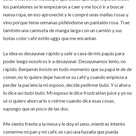
los pantalones se le empezaron a caer y me tocó ir a buscar
nueva ropa, en eso aproveché y le compré unas mallas rosas y
vino porque tenía semanas pidiéndome un pantalón rosa. Trae
también una camiseta de manga larga con un camión y sus
botas color café estilo uggs que me encantan.
La idea es desayunar rápido y salir a casa de mis papás para
poder luego nosotros ir a desayunar. Desayunamos lento, no
rápido. Benjamín insiste en todo momento que su papá le de de
comer, no lo quiere dejar hacerse su café y cuando empieza a
perder la paciencia mi esposo, decide pedirme bubi. Y si ahora
lo dice así bubi bubi. Mi esposo le dice frustration juice y yo no
sé si quiero ahorcarlo o reírme cuando dice esas cosas,
supongo que un poco de las dos.
Me siento frente a la mesa y le doy el seno, mientras intento
comerme mi pan y mi café, es casi una hazaña que pueda