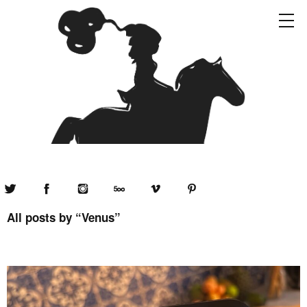
Twitter
Facebook
Instagram
500px
Vimeo
Pinterest
All posts by “
Venus
”