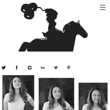
Twitter
Facebook
Instagram
500px
Vimeo
Pinterest