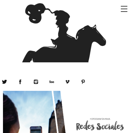
Twitter
Facebook
Instagram
500px
Vimeo
Pinterest