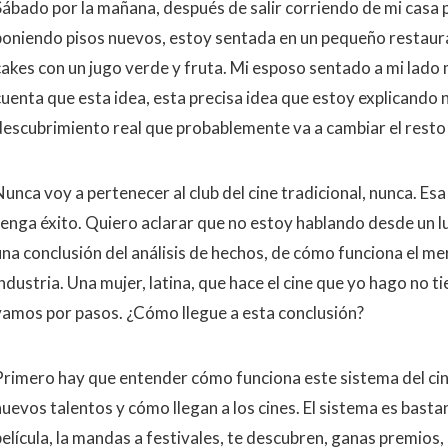
Sábado por la mañana, después de salir corriendo de mi casa p
poniendo pisos nuevos, estoy sentada en un pequeño restaur
cakes con un jugo verde y fruta. Mi esposo sentado a mi lado
cuenta que esta idea, esta precisa idea que estoy explicando n
descubrimiento real que probablemente va a cambiar el resto 
Nunca voy a pertenecer al club del cine tradicional, nunca. Es
tenga éxito. Quiero aclarar que no estoy hablando desde un 
una conclusión del análisis de hechos, de cómo funciona el m
ndustria. Una mujer, latina, que hace el cine que yo hago no t
vamos por pasos. ¿Cómo llegue a esta conclusión?
Primero hay que entender cómo funciona este sistema del cin
nuevos talentos y cómo llegan a los cines. El sistema es basta
elícula, la mandas a festivales, te descubren, ganas premios, 