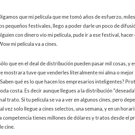
Digamos que mi película que me tomó años de esfuerzo, miles 
os pequeños festivales, llego a poder darle un poco de difusió
lguien con dinero vio mi película, pude ir a ese festival, hacer 
Wow mi película va a cines.
ólo que en el deal de distribución pueden pasar mil cosas, y e
se mostrara tuve que venderles literalmente mi alma o mejor 
¿Saben qué es lo que hacen los empresarios inteligentes? Pro
toda costa. Es decir aunque llegues a la distribución “desea
al trato. Sí tu película se va a ver en algunos cines, pero de
tal vez solo llegue a cines selectos, una semana, y en un hora
la competencia tienes millones de dólares y tratos desde el pr
e cine.