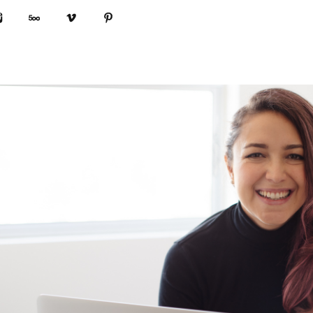
book
Instagram
500px
Vimeo
Pinterest