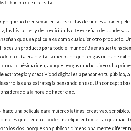
distribución que necesitas.
lgo que no te enseñan en las escuelas de cine es a hacer pelíc
uz, las historias, y de la edición. No te enseñan de donde sacar
enseñan que una película es como cualquier otro producto. Una
¿Haces un producto para todo el mundo? Buena suerte hacie
todo en esta era digital, a menos de que tengas miles de millo
una mala, pésima idea, aunque tengas mucho dinero. Lo prim
e estrategia y creatividad digital es a pensar en tu público, 
desarrollas una estrategia pensando en eso. Un concepto bas
considerado a la hora de hacer cine.
i hago una película para mujeres latinas, creativas, sensibles,
hombres que tienen el poder me elijan entonces ¿a qué maestr
para los dos, porque son públicos dimensionalmente diferent