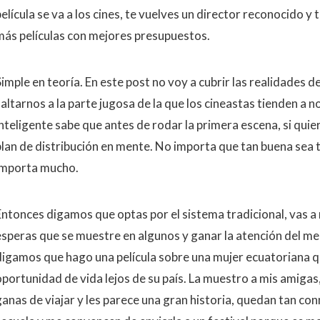
elícula se va a los cines, te vuelves un director reconocido y
más películas con mejores presupuestos.
imple en teoría. En este post no voy a cubrir las realidades d
altarnos a la parte jugosa de la que los cineastas tienden a no
inteligente sabe que antes de rodar la primera escena, si quier
lan de distribución en mente. No importa que tan buena sea tu 
importa mucho.
Entonces digamos que optas por el sistema tradicional, vas a 
esperas que se muestre en algunos y ganar la atención del med
digamos que hago una película sobre una mujer ecuatoriana q
oportunidad de vida lejos de su país. La muestro a mis amiga
ganas de viajar y les parece una gran historia, quedan tan c