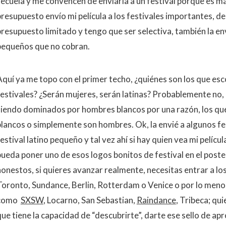
secuela y me convencen de enviarla a un festival porque es ma
presupuesto envío mi película a los festivales importantes, 
presupuesto limitado y tengo que ser selectiva, también la en
pequeños que no cobran.
Aquí ya me topo con el primer techo, ¿quiénes son los que esco
festivales? ¿Serán mujeres, serán latinas? Probablemente no, 
siendo dominados por hombres blancos por una razón, los que
blancos o simplemente son hombres. Ok, la envié a algunos fe
estival latino pequeño y tal vez ahí si hay quien vea mi películ
pueda poner uno de esos logos bonitos de festival en el poste
honestos, si quieres avanzar realmente, necesitas entrar a lo
Toronto, Sundance, Berlin, Rotterdam o Venice o por lo menos
como
SXSW
, Locarno, San Sebastian,
Raindance
, Tribeca; qui
que tiene la capacidad de “descubrirte”, darte ese sello de ap