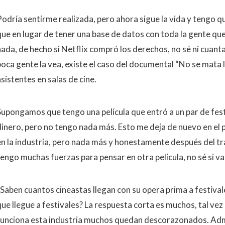
odría sentirme realizada, pero ahora sigue la vida y tengo que
que en lugar de tener una base de datos con toda la gente que 
nada, de hecho si Netflix compró los derechos, no sé ni cuant
poca gente la vea, existe el caso del documental “No se mata 
sistentes en salas de cine.
Supongamos que tengo una película que entró a un par de fest
dinero, pero no tengo nada más. Esto me deja de nuevo en el p
en la industria, pero nada más y honestamente después del tra
tengo muchas fuerzas para pensar en otra película, no sé si va
¿Saben cuantos cineastas llegan con su opera prima a festivale
que llegue a festivales? La respuesta corta es muchos, tal v
funciona esta industria muchos quedan descorazonados. Adm