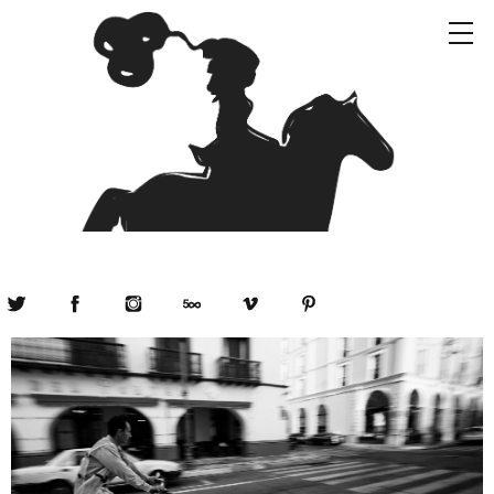
Twitter
Facebook
Instagram
500px
Vimeo
Pinterest