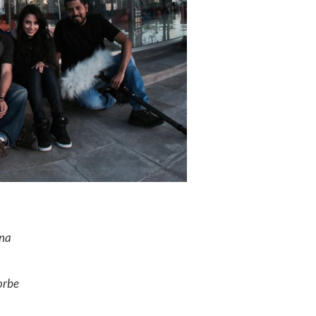
ena
orbe