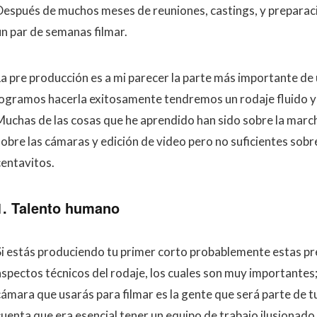
Después de muchos meses de reuniones, castings, y preparaci
un par de semanas filmar.
La pre producción es a mi parecer la parte más importante de 
logramos hacerla exitosamente tendremos un rodaje fluido 
Muchas de las cosas que he aprendido han sido sobre la march
sobre las cámaras y edición de video pero no suficientes sobr
centavitos.
1. Talento humano
Si estás produciendo tu primer corto probablemente estas pre
aspectos técnicos del rodaje, los cuales son muy importantes
cámara que usarás para filmar es la gente que será parte de t
cuenta que era esencial tener un equipo de trabajo ilusionado 