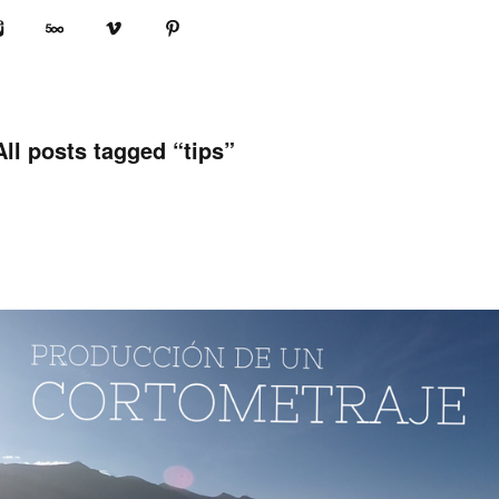
book
Instagram
500px
Vimeo
Pinterest
All posts tagged “
tips
”