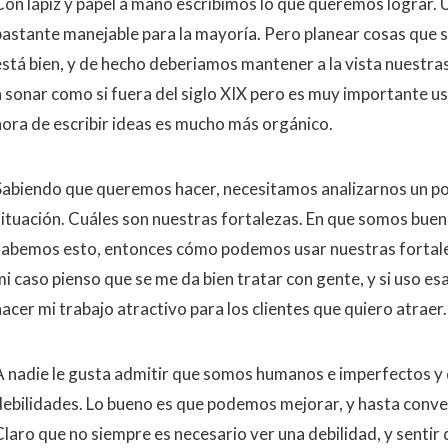
Con lápiz y papel a mano escribimos lo que queremos lograr. 
bastante manejable para la mayoría. Pero planear cosas qu
está bien, y de hecho deberiamos mantener a la vista nuestras
a sonar como si fuera del siglo XIX pero es muy importante usa
hora de escribir ideas es mucho más orgánico.
Sabiendo que queremos hacer, necesitamos analizarnos un p
situación. Cuáles son nuestras fortalezas. En que somos bue
sabemos esto, entonces cómo podemos usar nuestras fortalez
mi caso pienso que se me da bien tratar con gente, y si uso e
acer mi trabajo atractivo para los clientes que quiero atraer.
A nadie le gusta admitir que somos humanos e imperfectos y
debilidades. Lo bueno es que podemos mejorar, y hasta conver
Claro que no siempre es necesario ver una debilidad, y senti