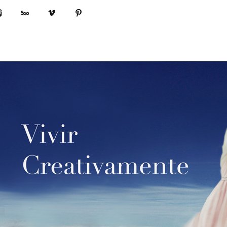
book
Instagram
500px
Vimeo
Pinterest