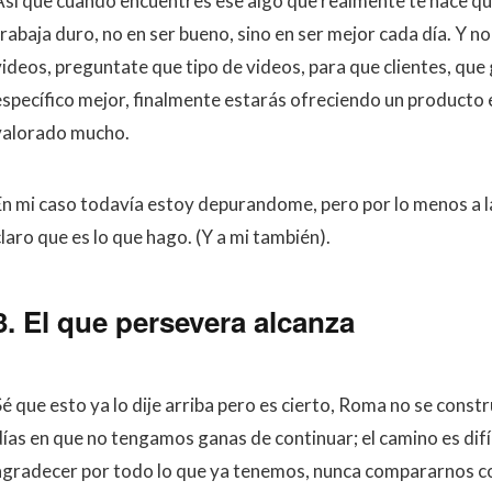
Así que cuando encuentres ese algo que realmente te hace qu
rabaja duro, no en ser bueno, sino en ser mejor cada día. Y no
videos, preguntate que tipo de videos, para que clientes, que
específico mejor, finalmente estarás ofreciendo un producto 
valorado mucho.
En mi caso todavía estoy depurandome, pero por lo menos a l
laro que es lo que hago. (Y a mi también).
3. El que persevera alcanza
Sé que esto ya lo dije arriba pero es cierto, Roma no se cons
ías en que no tengamos ganas de continuar; el camino es difíci
agradecer por todo lo que ya tenemos, nunca compararnos con