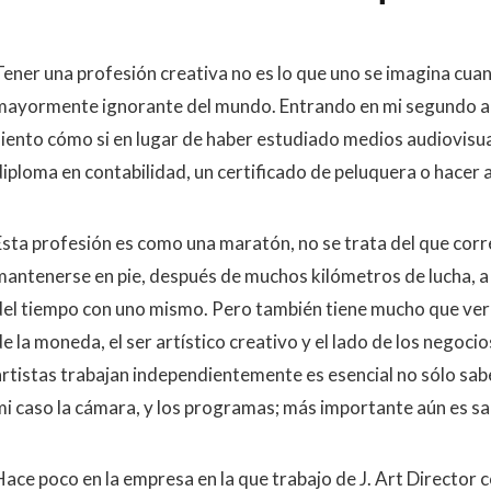
Tener una profesión creativa no es lo que uno se imagina cua
mayormente ignorante del mundo. Entrando en mi segundo añ
siento cómo si en lugar de haber estudiado medios audiovisu
diploma en contabilidad, un certificado de peluquera o hacer
Esta profesión es como una maratón, no se trata del que corre
mantenerse en pie, después de muchos kilómetros de lucha, a
del tiempo con uno mismo. Pero también tiene mucho que ver 
e la moneda, el ser artístico creativo y el lado de los negoci
artistas trabajan independientemente es esencial no sólo sab
mi caso la cámara, y los programas; más importante aún es sa
Hace poco en la empresa en la que trabajo de J. Art Director