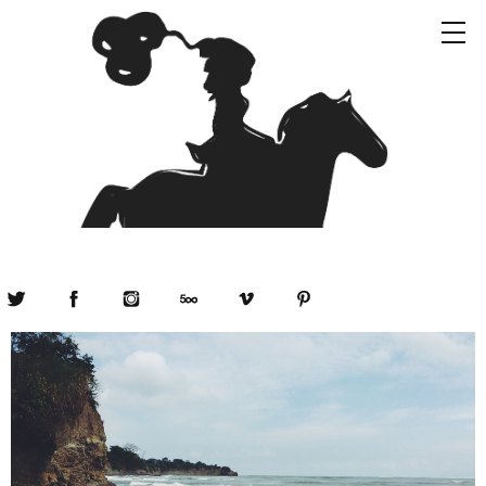
Twitter
Facebook
Instagram
500px
Vimeo
Pinterest