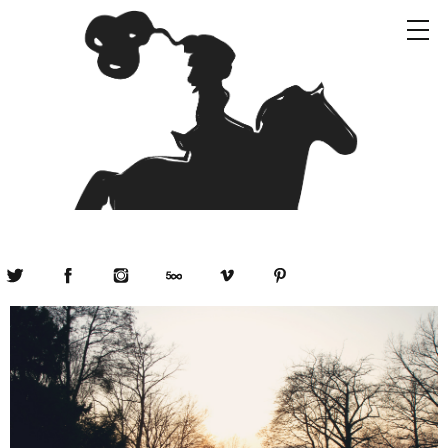
Twitter
Facebook
Instagram
500px
Vimeo
Pinterest