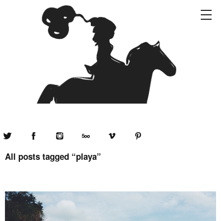
Twitter
Facebook
Instagram
500px
Vimeo
Pinterest
All posts tagged “
playa
”