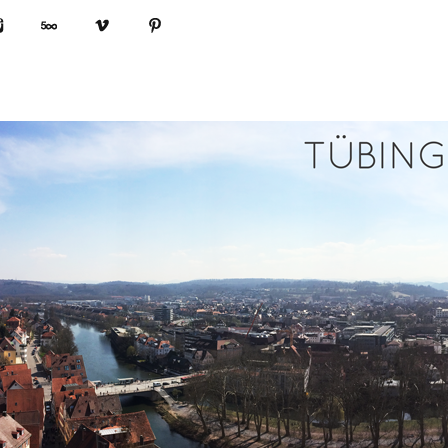
book
Instagram
500px
Vimeo
Pinterest