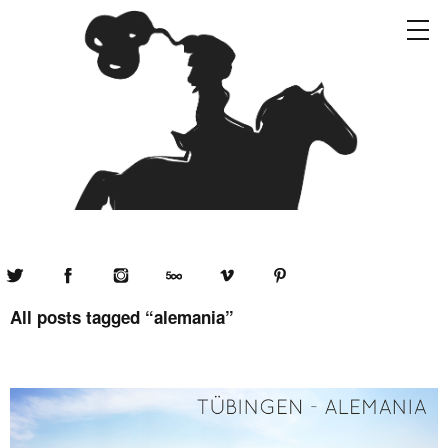
Twitter
Facebook
Instagram
500px
Vimeo
Pinterest
All posts tagged “
alemania
”