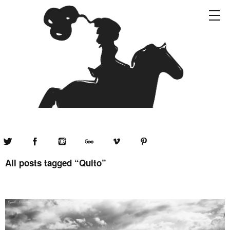
Twitter
Facebook
Instagram
500px
Vimeo
Pinterest
All posts tagged “
Quito
”