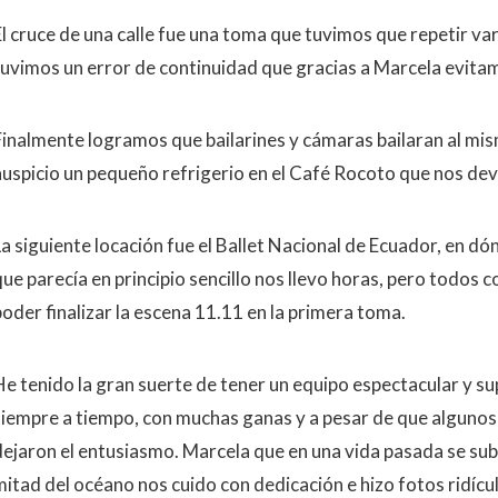
El cruce de una calle fue una toma que tuvimos que repetir v
tuvimos un error de continuidad que gracias a Marcela evita
Finalmente logramos que bailarines y cámaras bailaran al mi
auspicio un pequeño refrigerio en el Café Rocoto que nos devo
La siguiente locación fue el Ballet Nacional de Ecuador, en dó
que parecía en principio sencillo nos llevo horas, pero todos
poder finalizar la escena 11.11 en la primera toma.
He tenido la gran suerte de tener un equipo espectacular y su
siempre a tiempo, con muchas ganas y a pesar de que algunos 
dejaron el entusiasmo. Marcela que en una vida pasada se sub
mitad del océano nos cuido con dedicación e hizo fotos rid