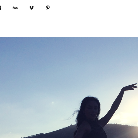
book
Instagram
500px
Vimeo
Pinterest