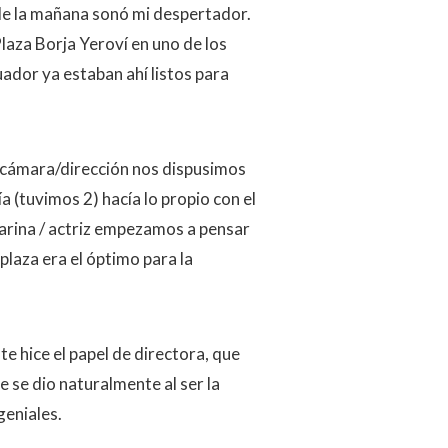
 de la mañana sonó mi despertador.
laza Borja Yeroví en uno de los
uador ya estaban ahí listos para
 cámara/dirección nos dispusimos
a (tuvimos 2) hacía lo propio con el
larina / actriz empezamos a pensar
plaza era el óptimo para la
 hice el papel de directora, que
 se dio naturalmente al ser la
geniales.