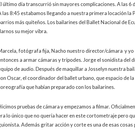
El último día transcurrió sin mayores complicaciones. A las 6
A las 8:45 estabamos llegando a nuestra primera locación la P
barrios más quiteños. Los bailarines del Ballet Nacional de Ec
darnos su mejor vibra.
Marcela, fotógrafa fija, Nacho nuestro director/cámara y yo
entonces a armar cámaras y trípodes. Jorge el sonidista del dí
equipo de audio. Después de maquillar a Josselyn nuestra bai
on Oscar, el coordinador del ballet urbano, que espacio de la 
coreografía que habían preparado con los bailarines.
Hicimos pruebas de cámara y empezamos a filmar. Oficialmente
era lo único que no quería hacer en este cortometraje pero que
guionista. Además gritar acción y corte es una de esas cosas 