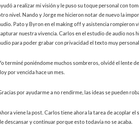
ayudó a realizar mi visión y le puso su toque personal con tom
otro nivel. Nando y Jorge me hicieron notar de nuevo la impor
audio. Pato y Byron en el making off y asistencia rompieron vi
capturar nuestra vivencia. Carlos en el estudio de audio nos 
audio para poder grabar con privacidad el texto muy personal
Yo terminé poniéndome muchos sombreros, olvidé el lente de 
doy por vencida hace un mes.
Gracias por ayudarme a no rendirme, las ideas se pueden robar
hora viene la post. Carlos tiene ahora la tarea de acoplar el 
de descansar y continuar porque esto todavía no se acaba.