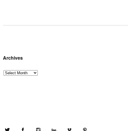
Archives
Archives
Twitter
Facebook
Instagram
500px
Vimeo
Pinterest