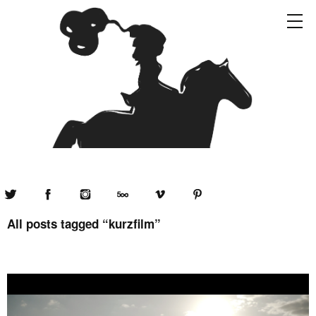
Twitter
Facebook
Instagram
500px
Vimeo
Pinterest
All posts tagged “
kurzfilm
”