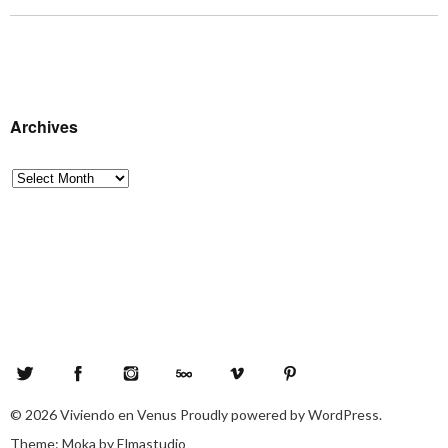
Archives
Archives
Twitter
Facebook
Instagram
500px
Vimeo
Pinterest
© 2026
Viviendo en Venus
Proudly powered by
WordPress.
Theme: Moka by
Elmastudio