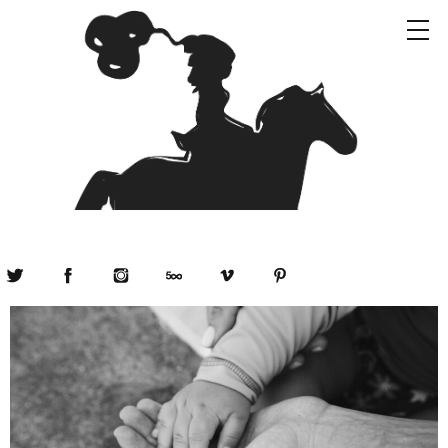
Twitter
Facebook
Instagram
500px
Vimeo
Pinterest