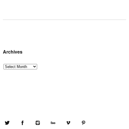
Archives
Archives
Twitter
Facebook
Instagram
500px
Vimeo
Pinterest