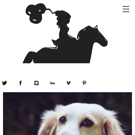
Twitter
Facebook
Instagram
500px
Vimeo
Pinterest