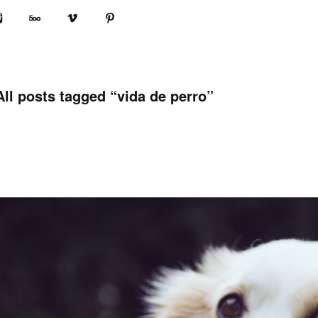
book
Instagram
500px
Vimeo
Pinterest
All posts tagged “
vida de perro
”