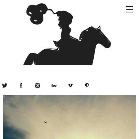
Twitter
Facebook
Instagram
500px
Vimeo
Pinterest