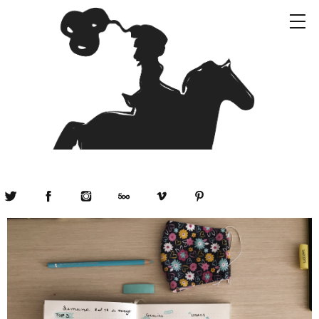
Twitter
Facebook
Instagram
500px
Vimeo
Pinterest