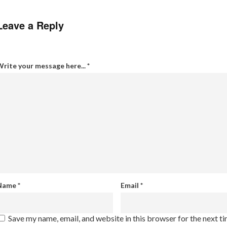
Leave a Reply
rite your message here...
*
Name
*
Email
*
Save my name, email, and website in this browser for the next t