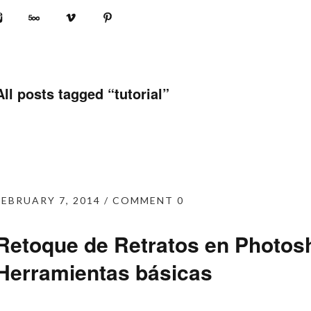
book
Instagram
500px
Vimeo
Pinterest
All posts tagged “
tutorial
”
FEBRUARY 7, 2014
COMMENT 0
Retoque de Retratos en Photos
Herramientas básicas