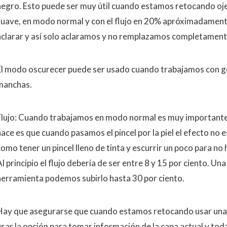
negro. Esto puede ser muy útil cuando estamos retocando oje
suave, en modo normal y con el flujo en 20% apróximadament
aclarar y así solo aclaramos y no remplazamos completamente 
El modo oscurecer puede ser usado cuando trabajamos con gen
manchas.
Flujo: Cuando trabajamos en modo normal es muy importante ba
ace es que cuando pasamos el pincel por la piel el efecto no e
como tener un pincel lleno de tinta y escurrir un poco para no
l principio el flujo debería de ser entre 8 y 15 por ciento. U
herramienta podemos subirlo hasta 30 por ciento.
Hay que asegurarse que cuando estamos retocando usar una 
usar la opción para tomar información de la capa actual y toda