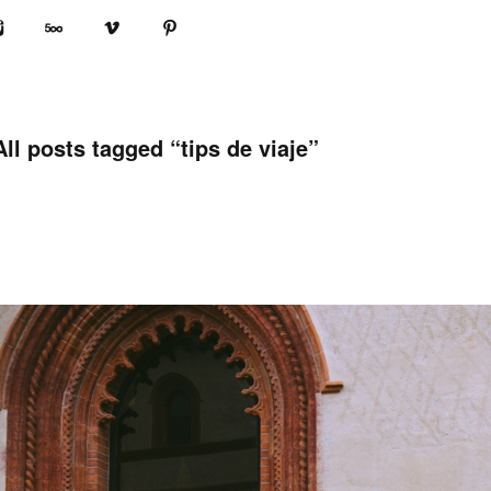
book
Instagram
500px
Vimeo
Pinterest
All posts tagged “
tips de viaje
”