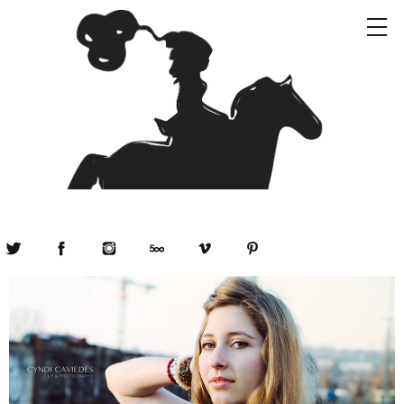
Twitter
Facebook
Instagram
500px
Vimeo
Pinterest