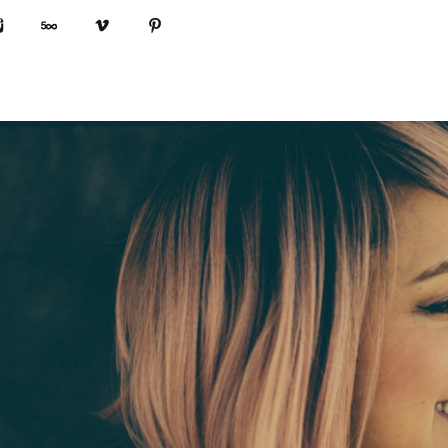
book
Instagram
500px
Vimeo
Pinterest