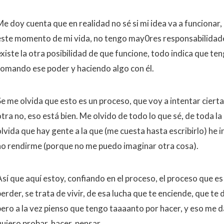
Me doy cuenta que en realidad no sé si mi idea va a funcionar
este momento de mi vida, no tengo may0res responsabilidades,
existe la otra posibilidad de que funcione, todo indica que t
tomando ese poder y haciendo algo con él.
Se me olvida que esto es un proceso, que voy a intentar ciert
otra no, eso está bien. Me olvido de todo lo que sé, de toda l
lvida que hay gente a la que (me cuesta hasta escribirlo) he i
no rendirme (porque no me puedo imaginar otra cosa).
sí que aquí estoy, confiando en el proceso, el proceso que es 
perder, se trata de vivir, de esa lucha que te enciende, que t
pero a la vez pienso que tengo taaaanto por hacer, y eso me 
quiero probar, hacer, pensar.