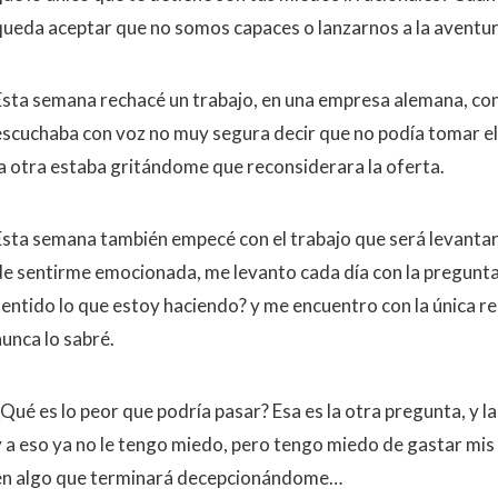
queda aceptar que no somos capaces o lanzarnos a la aventur
Esta semana rechacé un trabajo, en una empresa alemana, con
escuchaba con voz no muy segura decir que no podía tomar el 
la otra estaba gritándome que reconsiderara la oferta.
Esta semana también empecé con el trabajo que será levantar
de sentirme emocionada, me levanto cada día con la pregunta
sentido lo que estoy haciendo? y me encuentro con la única res
nunca lo sabré.
Qué es lo peor que podría pasar? Esa es la otra pregunta, y la
y a eso ya no le tengo miedo, pero tengo miedo de gastar mis 
en algo que terminará decepcionándome…