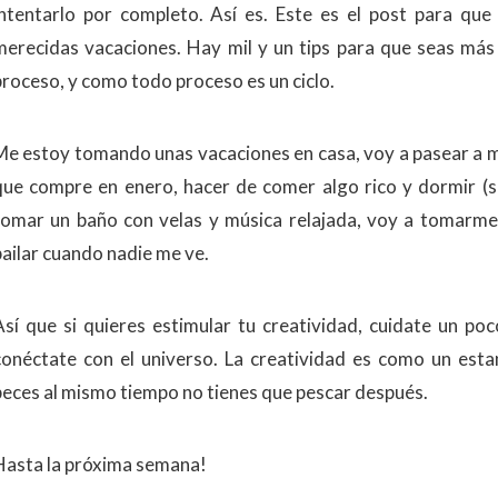
intentarlo por completo. Así es. Este es el post para que
merecidas vacaciones. Hay mil y un tips para que seas más 
proceso, y como todo proceso es un ciclo.
Me estoy tomando unas vacaciones en casa, voy a pasear a mi
que compre en enero, hacer de comer algo rico y dormir (si
tomar un baño con velas y música relajada, voy a tomarme
bailar cuando nadie me ve.
Así que si quieres estimular tu creatividad, cuidate un po
conéctate con el universo. La creatividad es como un esta
peces al mismo tiempo no tienes que pescar después.
Hasta la próxima semana!