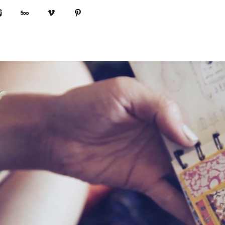
book
Instagram
500px
Vimeo
Pinterest