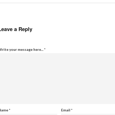
Leave a Reply
rite your message here...
*
Name
*
Email
*