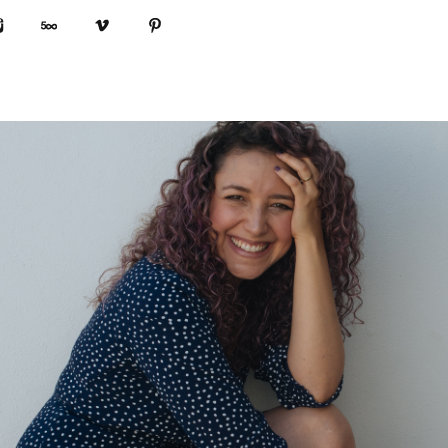
book
Instagram
500px
Vimeo
Pinterest