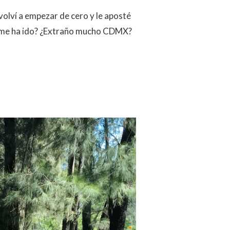
olví a empezar de cero y le aposté
ómo me ha ido? ¿Extraño mucho CDMX?