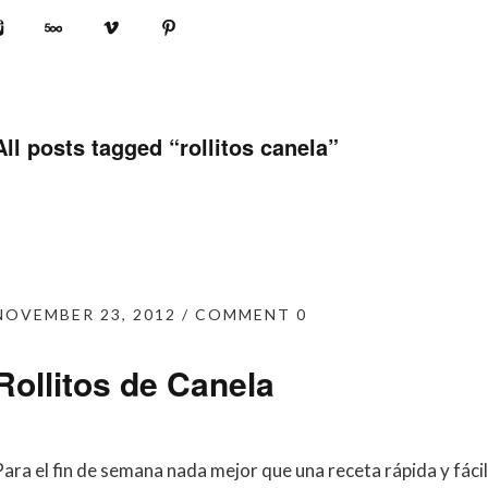
book
Instagram
500px
Vimeo
Pinterest
All posts tagged “
rollitos canela
”
NOVEMBER 23, 2012
COMMENT 0
Rollitos de Canela
Para el fin de semana nada mejor que una receta rápida y fáci