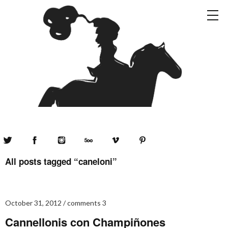
Twitter
Facebook
Instagram
500px
Vimeo
Pinterest
All posts tagged “
caneloni
”
October 31, 2012
comments 3
Cannellonis con Champiñones