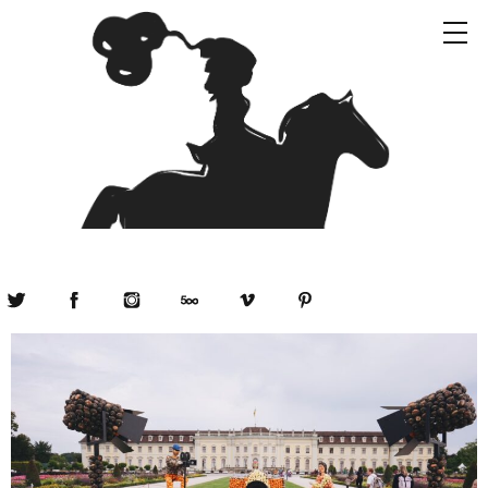
Twitter
Facebook
Instagram
500px
Vimeo
Pinterest