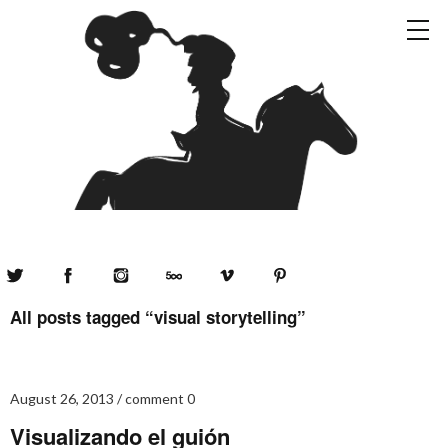
Twitter
Facebook
Instagram
500px
Vimeo
Pinterest
All posts tagged “
visual storytelling
”
August 26, 2013
comment 0
Visualizando el guión