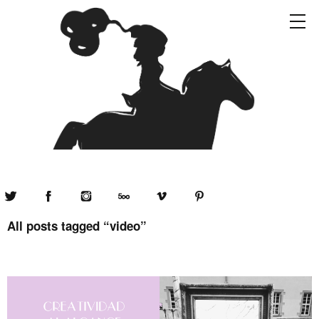
Twitter
Facebook
Instagram
500px
Vimeo
Pinterest
All posts tagged “
video
”