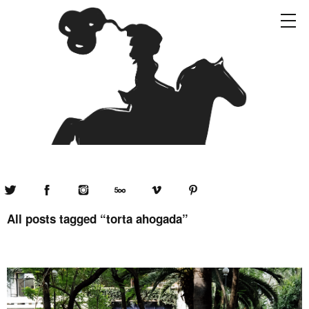
Twitter
Facebook
Instagram
500px
Vimeo
Pinterest
All posts tagged “
torta ahogada
”