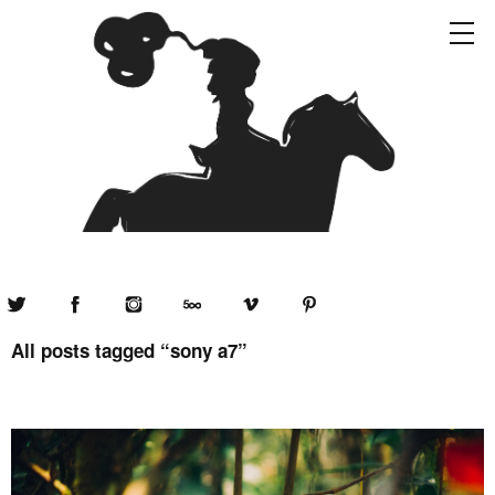
Twitter
Facebook
Instagram
500px
Vimeo
Pinterest
All posts tagged “
sony a7
”