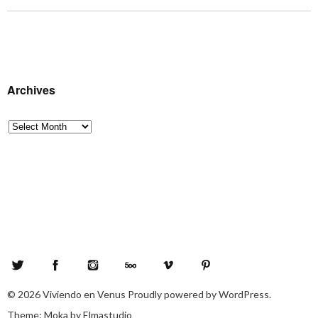
Archives
Archives
Twitter
Facebook
Instagram
500px
Vimeo
Pinterest
© 2026
Viviendo en Venus
Proudly powered by
WordPress.
Theme: Moka by
Elmastudio