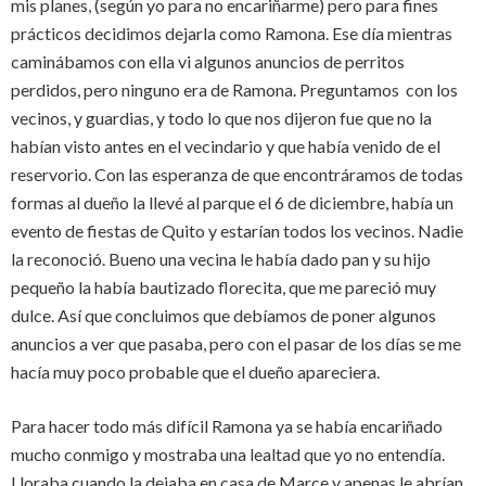
mis planes, (según yo para no encariñarme) pero para fines
prácticos decidimos dejarla como Ramona. Ese día mientras
caminábamos con ella vi algunos anuncios de perritos
perdidos, pero ninguno era de Ramona. Preguntamos con los
vecinos, y guardias, y todo lo que nos dijeron fue que no la
habían visto antes en el vecindario y que había venido de el
reservorio. Con las esperanza de que encontráramos de todas
formas al dueño la llevé al parque el 6 de diciembre, había un
evento de fiestas de Quito y estarían todos los vecinos. Nadie
la reconoció. Bueno una vecina le había dado pan y su hijo
pequeño la había bautizado florecita, que me pareció muy
dulce. Así que concluimos que debíamos de poner algunos
anuncios a ver que pasaba, pero con el pasar de los días se me
hacía muy poco probable que el dueño apareciera.
Para hacer todo más difícil Ramona ya se había encariñado
mucho conmigo y mostraba una lealtad que yo no entendía.
Lloraba cuando la dejaba en casa de Marce y apenas le abrían