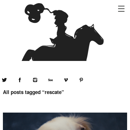
Twitter
Facebook
Instagram
500px
Vimeo
Pinterest
All posts tagged “
rescate
”