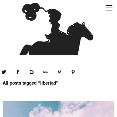
Twitter
Facebook
Instagram
500px
Vimeo
Pinterest
All posts tagged “
libertad
”