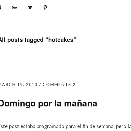
book
Instagram
500px
Vimeo
Pinterest
All posts tagged “
hotcakes
”
MARCH 19, 2013
COMMENTS 2
Domingo por la mañana
Este post estaba programado para el fin de semana, pero la