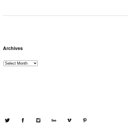
Archives
Archives
Twitter
Facebook
Instagram
500px
Vimeo
Pinterest