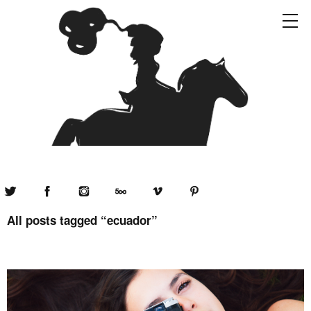
Twitter
Facebook
Instagram
500px
Vimeo
Pinterest
All posts tagged “
ecuador
”