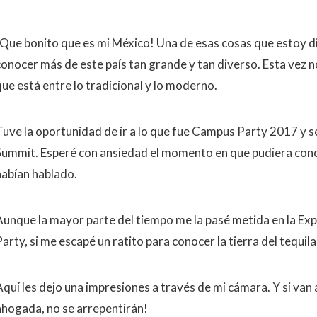
¡Que bonito que es mi México! Una de esas cosas que estoy 
conocer más de este país tan grande y tan diverso. Esta vez n
que está entre lo tradicional y lo moderno.
Tuve la oportunidad de ir a lo que fue Campus Party 2017 y se
Summit. Esperé con ansiedad el momento en que pudiera cono
habían hablado.
Aunque la mayor parte del tiempo me la pasé metida en la E
arty, si me escapé un ratito para conocer la tierra del tequila
Aquí les dejo una impresiones a través de mi cámara. Y si van
ahogada, no se arrepentirán!