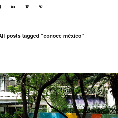
book
Instagram
500px
Vimeo
Pinterest
All posts tagged “
conoce méxico
”