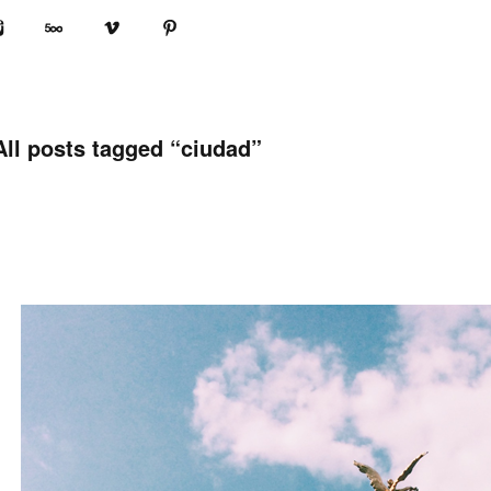
book
Instagram
500px
Vimeo
Pinterest
All posts tagged “
ciudad
”