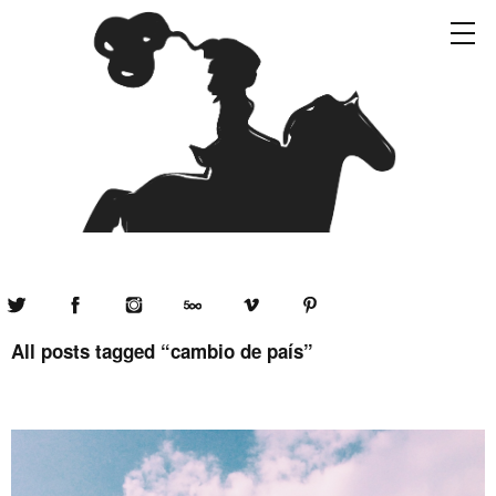
Twitter
Facebook
Instagram
500px
Vimeo
Pinterest
All posts tagged “
cambio de país
”