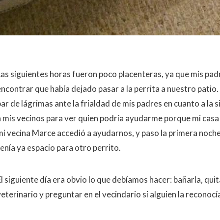
Las siguientes horas fueron poco placenteras, ya que mis pa
encontrar que había dejado pasar a la perrita a nuestro pati
ar de lágrimas ante la frialdad de mis padres en cuanto a la s
a mis vecinos para ver quien podría ayudarme porque mi casa
mi vecina Marce accedió a ayudarnos, y paso la primera noche 
tenía ya espacio para otro perrito.
l siguiente día era obvio lo que debíamos hacer: bañarla, quitar
eterinario y preguntar en el vecindario si alguien la reconocí