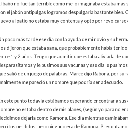
El baño no fue tan terrible como me lo imaginaba estaba más s
con el jabón antipulgas logramos despulgarla bastante bien
nuevo al patio no estaba muy contenta y opto por revolcarse 
Un poco más tarde ese día con la ayuda de mi novio y su herman
nos dijeron que estaba sana, que probablemente había tenido
entre 1 y 2 años. Tengo que admitir que estaba aliviada de qu
desparasitamos y le pusimos sus vacunas y ese día le pusimos 
que salió de un juego de palabras. Marce dijo Rabona, por su f
finalmente me pareció un nombre que podría ser adecuado.
En este punto todavía estábamos esperando encontrar a sus 
nombre no estaba dentro de mis planes, (según yo para no enc
decidimos dejarla como Ramona. Ese día mientras caminábamo
perritos perdidos, pero ninguno era de Ramona. Preguntamos 