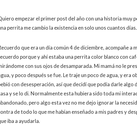
Quiero empezar el primer post del año con una historia muy pe
una perrita me cambio la existencia en solo unos cuantos días.
Recuerdo que era un día común 4 de diciembre, acompañe a mi
recuerdo porque y ahí estaba una perrita color blanco con caf
mirándome con sus ojos de desamparada. Mi mamá no le prest
agua, y poco después se fue. Le traje un poco de agua, y era 
bebió con desesperación, así que decidí que podía darle algo 
casa y se lo di. Normalmente esta hubiera sido toda mi interac
abandonado, pero algo esta vez no me dejo ignorar la necesid
contra de todo lo que me habían enseñado a mis padres y desp
que iba a ayudarla.