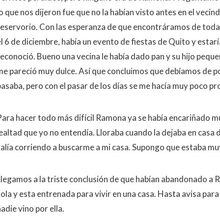
o que nos dijeron fue que no la habían visto antes en el vecin
reservorio. Con las esperanza de que encontráramos de todas 
el 6 de diciembre, había un evento de fiestas de Quito y estar
reconoció. Bueno una vecina le había dado pan y su hijo pequeñ
me pareció muy dulce. Así que concluimos que debíamos de p
pasaba, pero con el pasar de los días se me hacía muy poco pr
Para hacer todo más difícil Ramona ya se había encariñado 
lealtad que yo no entendía. Lloraba cuando la dejaba en casa 
salía corriendo a buscarme a mi casa. Supongo que estaba mu
Llegamos a la triste conclusión de que habían abandonado a 
sola y esta entrenada para vivir en una casa. Hasta avisa para
adie vino por ella.