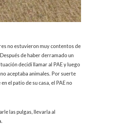
dres no estuvieron muy contentos de
o. Después de haber derramado un
ituación decidí llamar al PAE y luego
 no aceptaba animales. Por suerte
en el patio de su casa, el PAE no
le las pulgas, llevarla al
a.