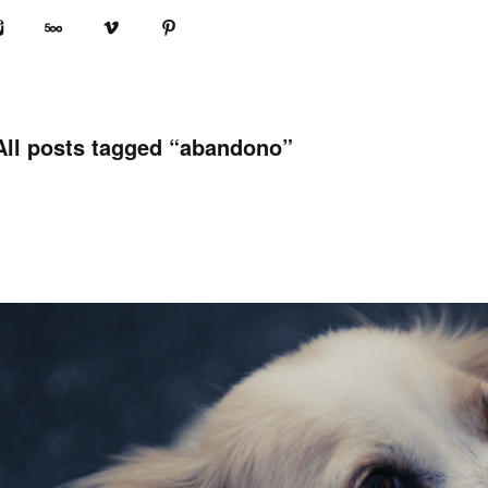
book
Instagram
500px
Vimeo
Pinterest
All posts tagged “
abandono
”