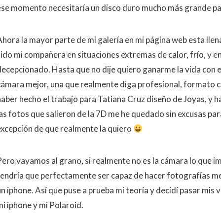
ese momento necesitaría un disco duro mucho más grande pa
Ahora la mayor parte de mi galería en mi página web esta llen
sido mi compañera en situaciones extremas de calor, frío, y e
decepcionado. Hasta que no dije quiero ganarme la vida con e
cámara mejor, una que realmente diga profesional, formato c
haber hecho el trabajo para Tatiana Cruz diseño de Joyas, y 
las fotos que salieron de la 7D me he quedado sin excusas para
excepción de que realmente la quiero
Pero vayamos al grano, si realmente no es la cámara lo que i
tendría que perfectamente ser capaz de hacer fotografías m
un iphone. Así que puse a prueba mi teoría y decidí pasar mis 
mi iphone y mi Polaroid.