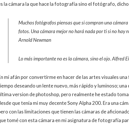
es la cámara la que hace la fotografía sino el fotógrafo, dic
Muchos fotógrafos piensas que si compran una cámara 
fotos. Una cámara mejor no hará nada por ti si no hay n
Arnold Newman
Lo más importante no es la cámara, sino el ojo. Alfred 
En mi afán por convertirme en hacer de las artes visuales un
tiempo deseando un lente nuevo, más rápido y luminoso; una
última version de photoshop, pero realmente he estado tom
desde que tenía mi muy decente Sony Alpha 200. Era una cámara
pero con las limitaciones que tienen las cámaras de aficionado
que tomé con esta cámara en mi asignatura de fotografía para