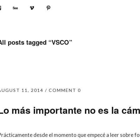
book
Instagram
500px
Vimeo
Pinterest
All posts tagged “
VSCO
”
AUGUST 11, 2014
COMMENT 0
Lo más importante no es la cáma
Prácticamente desde el momento que empecé a leer sobre fot