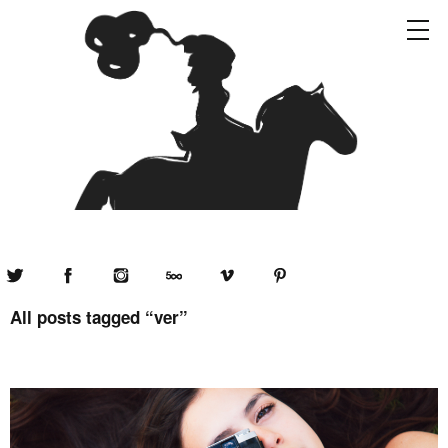
Twitter
Facebook
Instagram
500px
Vimeo
Pinterest
All posts tagged “
ver
”