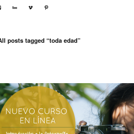
book
Instagram
500px
Vimeo
Pinterest
All posts tagged “
toda edad
”