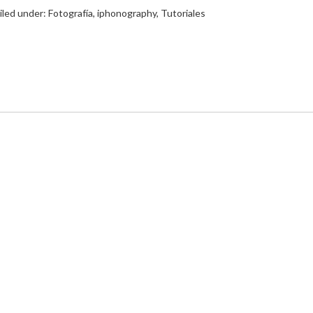
iled under:
Fotografía
,
iphonography
,
Tutoriales